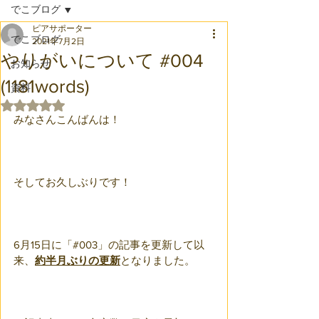
でこブログ
ピアサポーター
でこブログ
2021年7月2日
やりがいについて #004
お知らせ
(1181words)
資料
5つ星のうちNaNと評価されています。
みなさんこんばんは！
そしてお久しぶりです！
6月15日に「#003」の記事を更新して以
来、
約半月ぶりの更新
となりました。