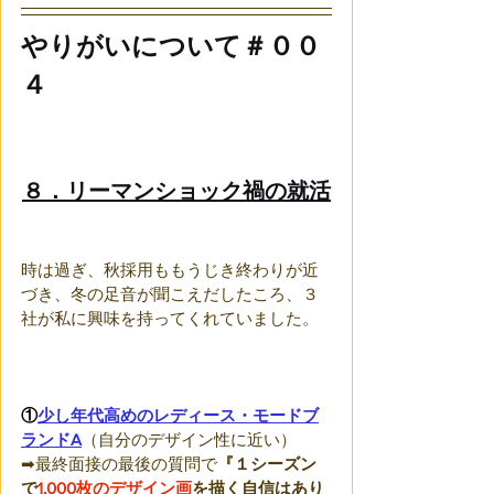
やりがいについて＃００
４
８．リーマンショック禍の就活
時は過ぎ、秋採用ももうじき終わりが近
づき、冬の足音が聞こえだしたころ、３
社が私に興味を持ってくれていました。
①
少し年代高めのレディース・モードブ
ランドA
（自分のデザイン性に近い）
➡最終面接の最後の質問で
『１シーズン
で
1,000枚のデザイン画
を描く自信はあり