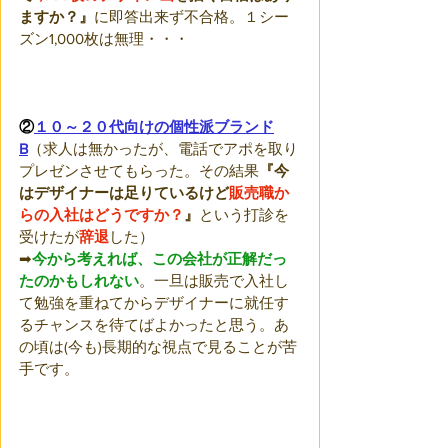
ますか？』
に即答出来ず不合格。１シー
ズン1,000枚は無理・・・
②
１０～２０代向けの個性派ブランド
B
（求人は無かったが、電話でアポを取り
プレゼンさせてもらった。その結果
『今
はデザイナーは足りているけど
販売職か
らの入社はどうですか？
』
という打診を
受けたが
辞退
した）
➡
今から考えれば、この会社が正解だっ
たのかもしれない
。一旦は販売で入社し
て勉強を重ねてからデザイナーに就任す
るチャンスを待てばよかったと思う。あ
の頃は(今も)長期的な視点で見ることが苦
手です。