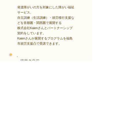
発達障がいの方を対象にした障がい福祉
サービス、
自立訓練（生活訓練）・就労移行支援な
どを首都圏・関西圏で展開する
株式会社Kaienさんとパートナーシップ
契約をしています。
Kaienさんが展開するプログラムを福島
市就労支援凸で受講できます。
障害者雇用
​就職・転職サイト
株式会社Kaienさんが展開する独自の求
人サイト
Minor leagueを利用し、応募もできま
す。
障がい特性への配慮を得ながら、あなた
の強みや専門性を活かせる仕事を見つけ
る求人サイトです。