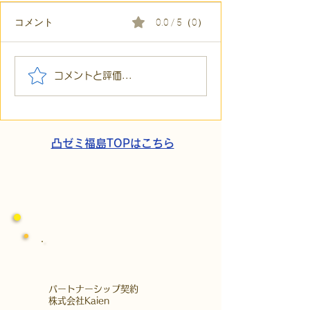
コメント
0.0 / 5（0）
コメントと評価...
毎朝読みたい言葉_明魂_蓮沼門三
凸ゼミ福島TOPはこちら
​パートナーシップ契約
​株式会社Kaien