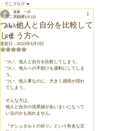
でこブログ
遠藤 一歩
でこブログ
2023年5月2日
つい他人と自分を比較して
お知らせ
しまう方へ
資料
更新日：
2023年5月11日
5つ星のうちNaNと評価されています。
つい、他人と自分を比較してしまう。
つい、他人への手助けを過剰にしてしま
う。
つい、他人事なのに、大きく感情が揺れ
てしまう。
そんな方は、
他人と自分の境界線があいまいになって
いるのかも知れません。
『ゲシュタルトの祈り』という有名な言