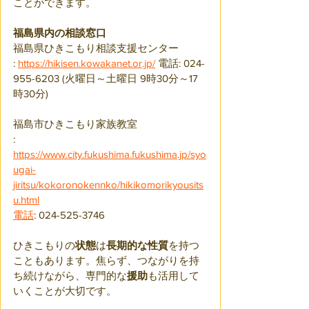
ことができます。
福島県内の相談窓口
福島県ひきこもり相談支援センター
: 
https://hikisen.kowakanet.or.jp/
 電話: 024-
955-6203 (火曜日～土曜日 9時30分～17
時30分) 
福島市ひきこもり家族教室
: 
https://www.city.fukushima.fukushima.jp/syo
ugai-
jiritsu/kokoronokennko/hikikomorikyousits
u.html
電話
: 024-525-3746
ひきこもりの
状態
は
長期的な性質
を持つ
こともあります。焦らず、つながりを持
ち続けながら、専門的な
援助
も活用して
いくことが大切です。