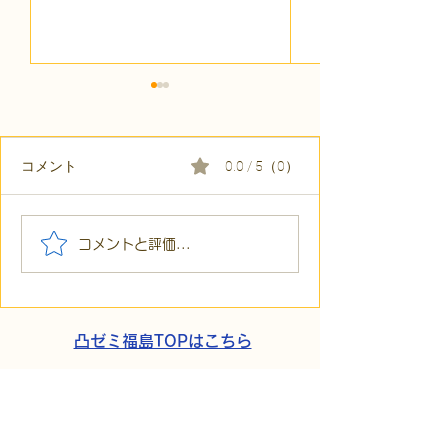
コメント
0.0 / 5（0）
【代表ブログ】冷蔵庫に
【代表ブログ】
コメントと評価...
貼られた新聞記事。「超
所へ手渡し！4
短時間雇用」が繋いだご
こでこ新聞」が
家族の希望と社会への一
域とのあたたか
歩
凸ゼミ福島TOPはこちら