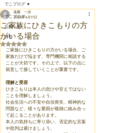
でこブログ
遠藤 一歩
でこブログ
2025年4月17日
ご家族にひきこもりの方
お知らせ
がいる場合
資料
5つ星のうちNaNと評価されています。
ご家族にひきこもりの方がいる場合、ご
家族だけで悩まず、専門機関に相談する
ことが大切です。その上で、以下の点に
留意して接していくことが重要です。
理解と受容
ひきこもりは本人の怠けや甘えではない 
ことを理解しましょう。
社会生活への不安や自信喪失、精神的な
問題など、様々な要因が複雑に絡み合っ
て起こることがあります。 
本人の気持ちに寄り添い、否定的な言葉
や批判は避けましょう。