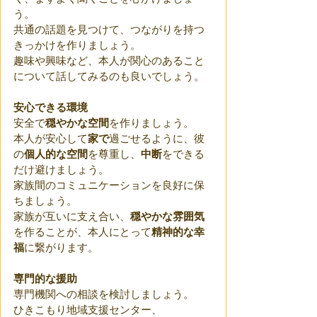
う。
共通の話題を見つけて、つながりを持つ
きっかけを作りましょう。
趣味や興味など、本人が関心のあること
について話してみるのも良いでしょう。
安心できる環境
安全で
穏やかな空間
を作りましょう。
本人が安心して
家で
過ごせるように、彼
の
個人的な空間
を尊重し、
中断
をできる
だけ避けましょう。 
家族間のコミュニケーションを良好に保
ちましょう。
家族が互いに支え合い、
穏やかな雰囲気
を作ることが、本人にとって
精神的な幸
福
に繋がります。
専門的な援助
専門機関への相談を検討しましょう。
ひきこもり地域支援センター、