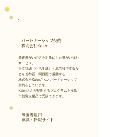
​パートナーシップ契約
​株式会社Kaien
発達障がいの方を対象にした障がい福祉
サービス、
自立訓練（生活訓練）・就労移行支援な
どを首都圏・関西圏で展開する
株式会社Kaienさんとパートナーシップ
契約をしています。
Kaienさんが展開するプログラムを福島
市就労支援凸で受講できます。
障害者雇用
​就職・転職サイト