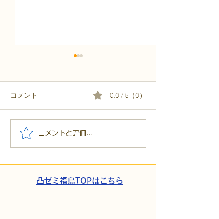
コメント
0.0 / 5（0）
【代表ブログ】アメフト
【代表ブログ】
コメントと評価...
の戦略思考に学ぶ！発達
の小石」と自立
障害の生きづらさを解消
走。ASDの方の
する「計画」の力
と支援者の葛藤
凸ゼミ福島TOPはこちら