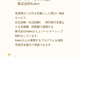
​株式会社Kaien
発達障がいの方を対象にした障がい福祉
サービス、
自立訓練（生活訓練）・就労移行支援な
どを首都圏・関西圏で展開する
株式会社Kaienさんとパートナーシップ
契約をしています。
Kaienさんが展開するプログラムを福島
市就労支援凸で受講できます。
障害者雇用
​就職・転職サイト
株式会社Kaienさんが展開する独自の求
人サイト
Minor leagueを利用し、応募もできま
す。
障がい特性への配慮を得ながら、あなた
の強みや専門性を活かせる仕事を見つけ