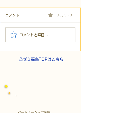
コメント
0.0 / 5（0）
【代表ブログ】「目の前
【代表ブログ】
コメントと評価...
の小石」と自立への伴
貼られた新聞記
走。ASDの方の意思決定
短時間雇用」が
と支援者の葛藤
家族の希望と社
歩
凸ゼミ福島TOPはこちら
​パートナーシップ契約