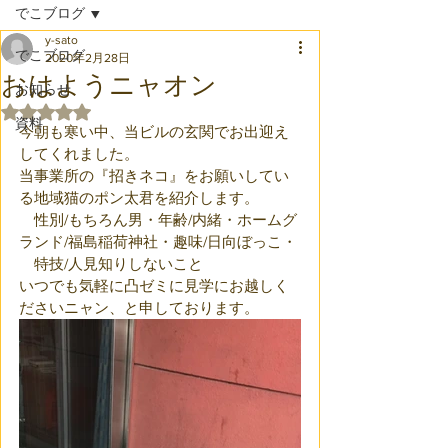
でこブログ
y-sato
でこブログ
2020年2月28日
おはようニャオン
お知らせ
5つ星のうちNaNと評価されています。
資料
今朝も寒い中、当ビルの玄関でお出迎え
してくれました。
当事業所の『招きネコ』をお願いしてい
る地域猫のポン太君を紹介します。
　性別/もちろん男・年齢/内緒・ホームグ
ランド/福島稲荷神社・趣味/日向ぼっこ・
　特技/人見知りしないこと
いつでも気軽に凸ゼミに見学にお越しく
ださいニャン、と申しております。