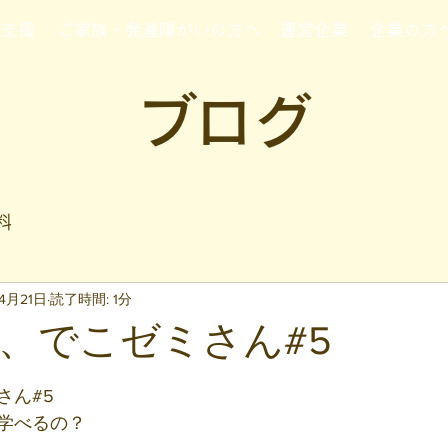
行支援
ご家族・発達障がいの方へ
運営企業
企業の方
ブログ
料
4月21日
読了時間: 1分
、でこゼミさん#5
と評価されています。
さん#5
学べるの？