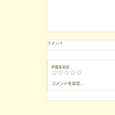
2023年8月24日_プレスリリ
コメント
ース
報道関係者 各位 凸ゼミ福島
代表 遠藤一歩 取材依頼：障が
評価を追加
い者支援施設の新しい繋がりづく
り 拝啓 平素より当事業所の活
動に多大なるご理解を賜りまして
コメントを追加…
誠にありがとうございます。 福
島市本町でパン屋を構える就労支
援施設『まちなか夢工房』様と、
福島市上町で職業訓練と心理教育
を軸...