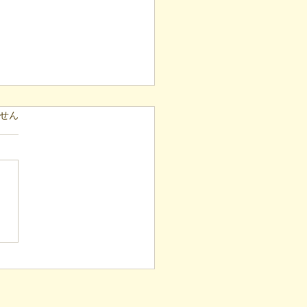
29_カレー大会一般参加申
ています。
せん
コチラ
加申し込み
://forms.gle/z26GwGjD6hWV
BB8 目的：凸ゼミの雰囲気を
ていただく 日付：2023年6
日㈭10:00～13:00_ 場所：ア
調理室 〒960-8051 福島県
曽根田町１−１８...