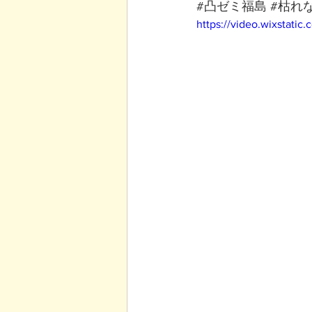
#凸ゼミ福島
#枯れ
https://video.wixstat