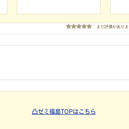
5つ星のうち0と評価され
まだ評価がありま
【代表ブログ】「目の前の小
【代
石」と自立への伴走。ASDの
れた
方の意思決定と支援者の葛藤
用」
社会
凸ゼミ福島TOPはこちら