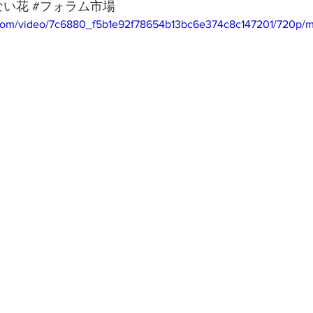
ない花
#フォラム市場
ic.com/video/7c6880_f5b1e92f78654b13bc6e374c8c147201/720p/m