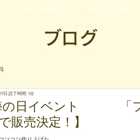
行支援
ご家族・発達障がいの方へ
運営企業
企業の方
ブログ
料
27日
読了時間: 1分
1_海の日イベント 「
で販売決定！】
と評価されています。
コツコツ作り上げた 