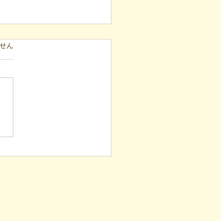
ています。
せん
表ブログ】冷蔵庫に貼ら
新聞記事。「超短時間雇
が繋いだご家族の希望と
への一歩