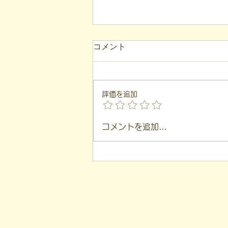
コメント
評価を追加
【代表ブログ】アメフトの戦
コメントを追加…
略思考に学ぶ！発達障害の生
きづらさを解消する「計画」
の力