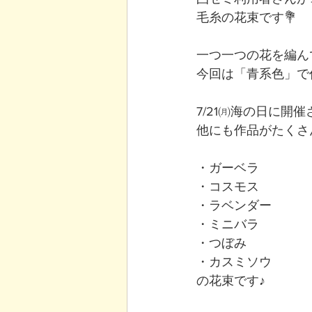
毛糸の花束です💐 
一つ一つの花を編ん
今回は「青系色」で
7/21㈪海の日に開
他にも作品がたくさ
・ガーベラ 
・コスモス 
・ラベンダー 
・ミニバラ 
・つぼみ 
・カスミソウ 
の花束です♪ 