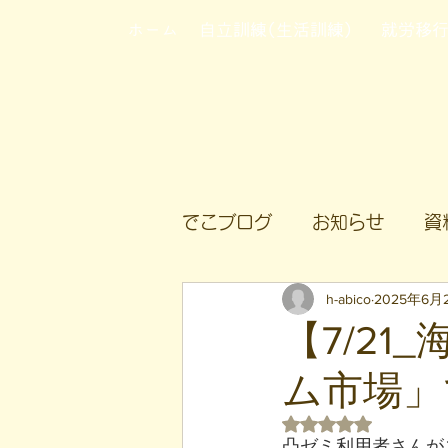
ホーム
自立訓練(生活訓練)
就労移
でこブログ
お知らせ
資
h-abico
2025年6月
【7/2
ム市場」
5つ星のうちNaN
凸ゼミ利用者さんが