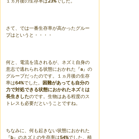
１ヵ月後の生存率は
23%
でした。
さて、では一番生存率が高かったグルー
プはというと・・・・
何と、電流を流されるが、ネズミ自身の
意志で逃れられる状態におかれた『
a
』の
グループだったのです。１ヵ月後の生存
率は
64%
でした。
困難があっても自分の
力で対処できる状態におかれたネズミは
長生きした
のです。生物はある程度のス
トレスも必要だということですね。
ちなみに、何も起きない状態におかれた
『
b
』のネズミの生存率は
54%
でした。植