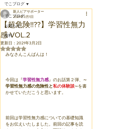
でこブログ
新人ピアサポーター
でこブログ
2021年3月1日
【超危険!!??】学習性無力
お知らせ
感 VOL.2
資料
更新日：
2021年3月2日
5つ星のうちNaNと評価されています。
みなさんこんばんは！
今回は『
学習性無力感
』のお話第２弾、
∼
学習性無力感の危険性と
私の体験談
∼
を書
かせていただこうと思います。
前回は学習性無力感についての基礎知識
をお伝えいたしました。前回の記事を読