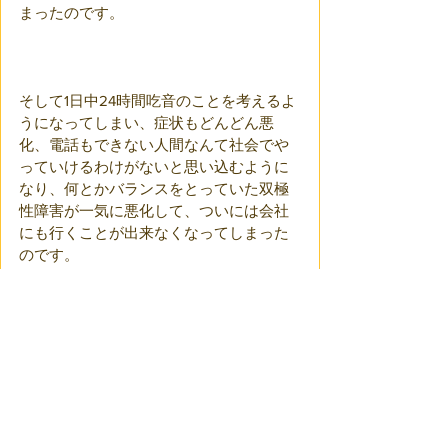
まったのです。
そして1日中24時間吃音のことを考えるよ
うになってしまい、症状もどんどん悪
化、電話もできない人間なんて社会でや
っていけるわけがないと思い込むように
なり、何とかバランスをとっていた双極
性障害が一気に悪化して、ついには会社
にも行くことが出来なくなってしまった
のです。
一番最初の「はらださん」の「は」が発
語できなかったその時から、学習性無力
感の負のスパイラルは回り続け、最後に
は強烈な鬱と自己肯定感の低下、学習性
無力感の巨大化をさせ、双極性障害の気