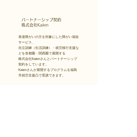
​パートナーシップ契約
​株式会社Kaien
発達障がいの方を対象にした障がい福祉
サービス、
自立訓練（生活訓練）・就労移行支援な
どを首都圏・関西圏で展開する
株式会社Kaienさんとパートナーシップ
契約をしています。
Kaienさんが展開するプログラムを福島
市就労支援凸で受講できます。
障害者雇用
​就職・転職サイト
株式会社Kaienさんが展開する独自の求
人サイト