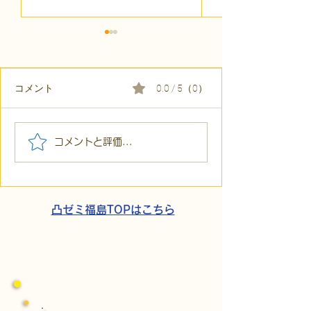
コメント
0.0 / 5（0）
【代表ブログ】「目の前
【代表ブログ】
コメントと評価...
の小石」と自立への伴
貼られた新聞記
走。ASDの方の意思決定
短時間雇用」が
と支援者の葛藤
家族の希望と社
歩
凸ゼミ福島TOPはこちら