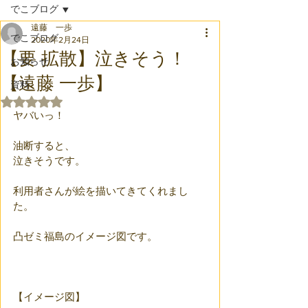
でこブログ
遠藤 一歩
でこブログ
2020年2月24日
【要 拡散】泣きそう！
お知らせ
【遠藤 一歩】
資料
5つ星のうちNaNと評価されています。
ヤバいっ！
油断すると、
泣きそうです。
利用者さんが絵を描いてきてくれまし
た。
凸ゼミ福島のイメージ図です。
【イメージ図】