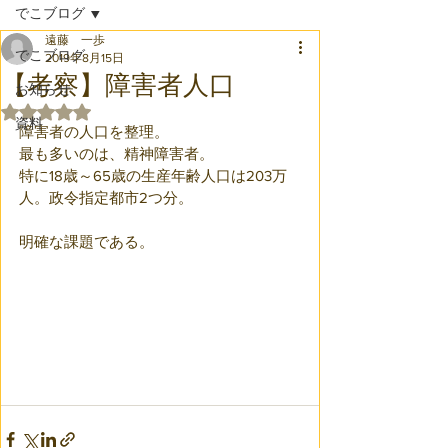
でこブログ
遠藤 一歩
でこブログ
2019年8月15日
【考察】障害者人口
お知らせ
5つ星のうちNaNと評価されています。
資料
障害者の人口を整理。
最も多いのは、精神障害者。
特に18歳～65歳の生産年齢人口は203万
人。政令指定都市2つ分。
明確な課題である。