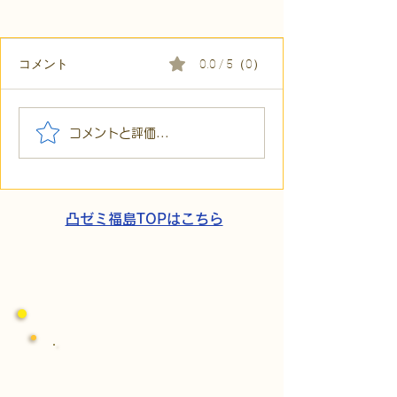
コメント
0.0 / 5（0）
【代表ブログ】アメフト
【代表ブログ】
コメントと評価...
の戦略思考に学ぶ！発達
の小石」と自立
障害の生きづらさを解消
走。ASDの方の
する「計画」の力
と支援者の葛藤
凸ゼミ福島TOPはこちら