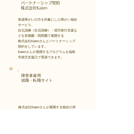
​パートナーシップ契約
​株式会社Kaien
発達障がいの方を対象にした障がい福祉
サービス、
自立訓練（生活訓練）・就労移行支援な
どを首都圏・関西圏で展開する
株式会社Kaienさんとパートナーシップ
契約をしています。
Kaienさんが展開するプログラムを福島
市就労支援凸で受講できます。
障害者雇用
​就職・転職サイト
株式会社Kaienさんが展開する独自の求
人サイト
Minor leagueを利用し、応募もできま
す。
障がい特性への配慮を得ながら、あなた