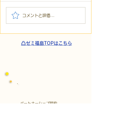
【代表ブログ】「目の前
【代表ブログ】
コメントと評価...
の小石」と自立への伴
貼られた新聞記
走。ASDの方の意思決定
短時間雇用」が
と支援者の葛藤
家族の希望と社
歩
凸ゼミ福島TOPはこちら
​パートナーシップ契約
​株式会社Kaien
発達障がいの方を対象にした障がい福祉
サービス、