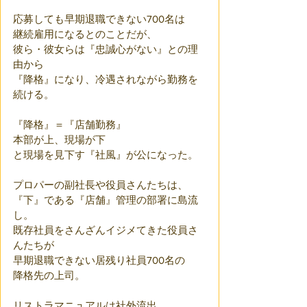
応募しても早期退職できない700名は
継続雇用になるとのことだが、
彼ら・彼女らは『忠誠心がない』との理
由から
『降格』になり、冷遇されながら勤務を
続ける。
『降格』＝『店舗勤務』
本部が上、現場が下
と現場を見下す『社風』が公になった。
プロパーの副社長や役員さんたちは、
『下』である『店舗』管理の部署に島流
し。
既存社員をさんざんイジメてきた役員さ
んたちが
早期退職できない居残り社員700名の
降格先の上司。
リストラマニュアルは社外流出、