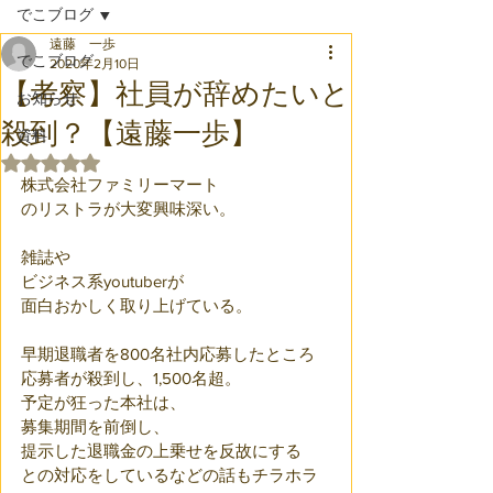
でこブログ
遠藤 一歩
でこブログ
2020年2月10日
【考察】社員が辞めたいと
お知らせ
殺到？【遠藤一歩】
資料
5つ星のうちNaNと評価されています。
株式会社ファミリーマート
のリストラが大変興味深い。
雑誌や
ビジネス系youtuberが
面白おかしく取り上げている。
早期退職者を800名社内応募したところ
応募者が殺到し、1,500名超。
予定が狂った本社は、
募集期間を前倒し、
提示した退職金の上乗せを反故にする
との対応をしているなどの話もチラホラ