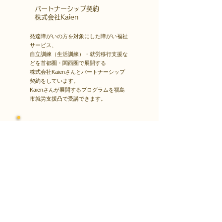
​パートナーシップ契約
​株式会社Kaien
発達障がいの方を対象にした障がい福祉
サービス、
自立訓練（生活訓練）・就労移行支援な
どを首都圏・関西圏で展開する
株式会社Kaienさんとパートナーシップ
契約をしています。
Kaienさんが展開するプログラムを福島
市就労支援凸で受講できます。
障害者雇用
​就職・転職サイト
株式会社Kaienさんが展開する独自の求
人サイト
Minor leagueを利用し、応募もできま
す。
障がい特性への配慮を得ながら、あなた