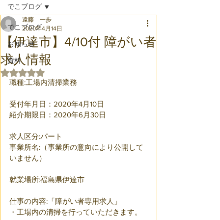
でこブログ
遠藤 一歩
でこブログ
2020年4月14日
【伊達市】4/10付 障がい者
お知らせ
求人情報
資料
5つ星のうちNaNと評価されています。
職種:工場内清掃業務
受付年月日：2020年4月10日
紹介期限日：2020年6月30日
求人区分:パート
事業所名:（事業所の意向により公開して
いません）
就業場所:福島県伊達市
仕事の内容:「障がい者専用求人」
・工場内の清掃を行っていただきます。