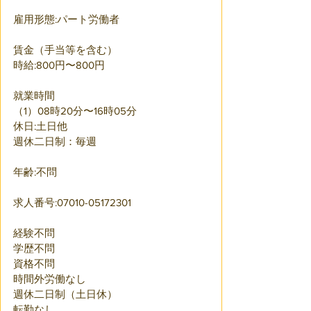
雇用形態:パート労働者
賃金（手当等を含む）
時給:800円〜800円
就業時間	
（1）08時20分〜16時05分
休日:土日他
週休二日制：毎週
年齢:不問
求人番号:07010-05172301
経験不問 
学歴不問 
資格不問 
時間外労働なし 
週休二日制（土日休） 
転勤なし 