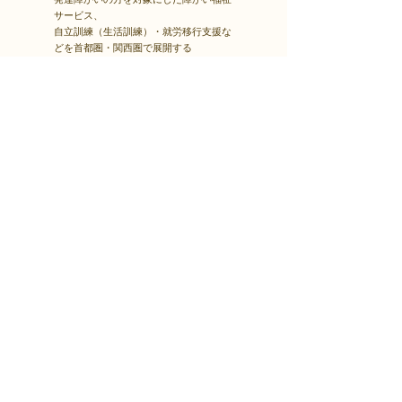
サービス、
自立訓練（生活訓練）・就労移行支援な
どを首都圏・関西圏で展開する
株式会社Kaienさんとパートナーシップ
契約をしています。
Kaienさんが展開するプログラムを福島
市就労支援凸で受講できます。
障害者雇用
​就職・転職サイト
株式会社Kaienさんが展開する独自の求
人サイト
Minor leagueを利用し、応募もできま
す。
障がい特性への配慮を得ながら、あなた
の強みや専門性を活かせる仕事を見つけ
る求人サイトです。