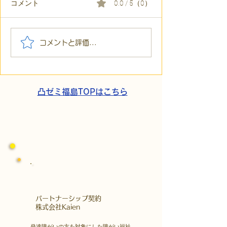
コメント
0.0 / 5（0）
【代表ブログ】冷蔵庫に
【代表ブログ】
コメントと評価...
貼られた新聞記事。「超
所へ手渡し！4
短時間雇用」が繋いだご
こでこ新聞」が
家族の希望と社会への一
域とのあたたか
歩
凸ゼミ福島TOPはこちら
​パートナーシップ契約
​株式会社Kaien
発達障がいの方を対象にした障がい福祉