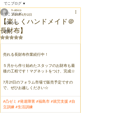
でこブログ
h-abico
でこブログ
2025年6月12日
【楽しくハンドメイド＠
お知らせ
長財布】
資料
5つ星のうちNaNと評価されています。
売れる長財布作業続行中！
５月から作り始めたスタッフのお財布も最
後の工程です！マグネットをつけ、完成☆
7月21日のフォラム市場で販売予定ですの
で、ぜひお越しください☆
#凸ゼミ
#発達障害
#福島市
#就労支援
#自
立訓練
#生活訓練