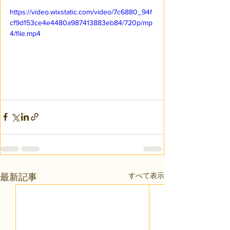
https://video.wixstatic.com/video/7c6880_94f
cf9d153ce4e4480a987413883eb84/720p/mp
4/file.mp4
すべて表示
最新記事