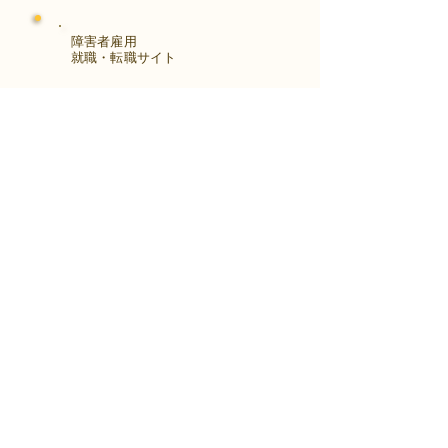
障害者雇用
​就職・転職サイト
株式会社Kaienさんが展開する独自の求
人サイト
Minor leagueを利用し、応募もできま
す。
障がい特性への配慮を得ながら、あなた
の強みや専門性を活かせる仕事を見つけ
る求人サイトです。
はじめははこちら
アクセス