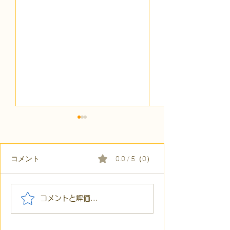
コメント
0.0 / 5（0）
【代表ブログ】現在地を
【代表ブログ】
コメントと評価...
見誤っていませんか？二
の戦略思考に学
宮尊徳に学ぶ、ミスマッ
障害の生きづら