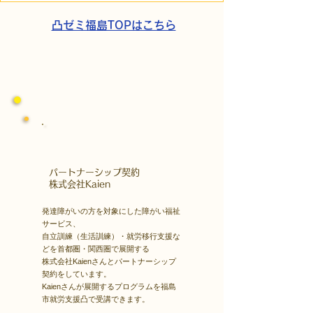
チを防ぐ「客観的評価」
する「計画」の
凸ゼミ福島TOPはこちら
​パートナーシップ契約
​株式会社Kaien
発達障がいの方を対象にした障がい福祉
サービス、
自立訓練（生活訓練）・就労移行支援な
どを首都圏・関西圏で展開する
株式会社Kaienさんとパートナーシップ
契約をしています。
Kaienさんが展開するプログラムを福島
市就労支援凸で受講できます。