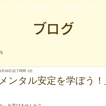
行支援
ご家族・発達障がいの方へ
運営企業
企業の方
ブログ
料
年6月26日
読了時間: 2分
メンタル安定を学ぼう！_7
と評価されています。
ル』を学びませんか？