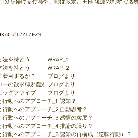
自分を傷ける行為や言動は厳禁。主催 遠藤の判断で退
f3NKoCkfT2ZLZFZ9
1	07/22/土	対処方法を持とう！	WRAP_1
2	08/19/土	対処方法を持とう！	WRAP_2
3	09/16/土	どこに着目するか？	ブログより
4	10/21/土	マズローの欲求5段階説	ブログより
5	12/16/土	性格ビッグファイブ	ブログより
6	01/20/土	認知と行動へのアプローチ_1	認知？
7	02/17/土	認知と行動へのアプローチ_2	自動思考？
8	03/16/土	認知と行動へのアプローチ_3	感情の粒度？
9	04/20/土	認知と行動へのアプローチ_4	推論の誤り？
10	05/18/土	認知と行動へのアプローチ_5	認知の再構成（逆転行動）？