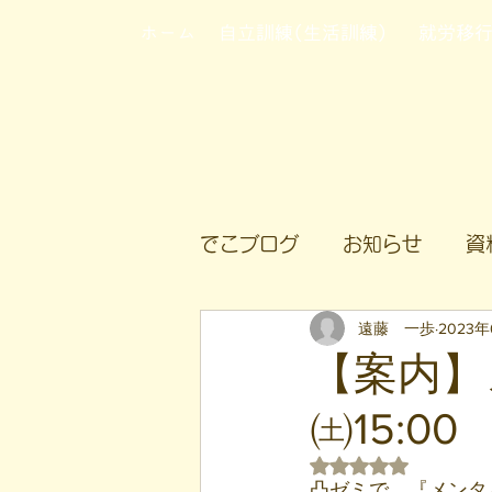
ホーム
自立訓練(生活訓練)
就労移
でこブログ
お知らせ
資
遠藤 一歩
2023
【案内】
㈯15:00
5つ星のうちNaN
凸ゼミで、『メンタ