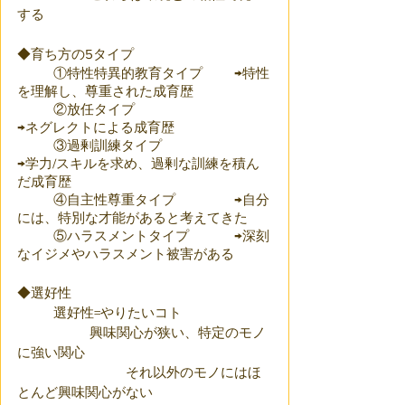
する
◆育ち方の5タイプ
	①特性特異的教育タイプ	→特性
を理解し、尊重された成育歴
	②放任タイプ				
→ネグレクトによる成育歴
	③過剰訓練タイプ			
→学力/スキルを求め、過剰な訓練を積ん
だ成育歴
	④自主性尊重タイプ		→自分
には、特別な才能があると考えてきた
	⑤ハラスメントタイプ		→深刻
なイジメやハラスメント被害がある
◆選好性
	選好性=やりたいコト
		興味関心が狭い、特定のモノ
に強い関心
			それ以外のモノにはほ
とんど興味関心がない