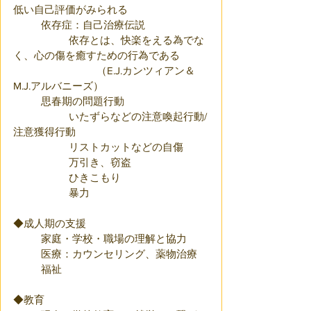
低い自己評価がみられる
	依存症：自己治療伝説
		依存とは、快楽をえる為でな
く、心の傷を癒すための行為である
			（E.J.カンツィアン＆
M.J.アルバニーズ）
	思春期の問題行動
		いたずらなどの注意喚起行動/
注意獲得行動
		リストカットなどの自傷
		万引き、窃盗
		ひきこもり
		暴力
◆成人期の支援
	家庭・学校・職場の理解と協力
	医療：カウンセリング、薬物治療
	福祉
◆教育