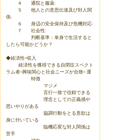
	4	通院と服薬:
	5	他人との意思伝達及び対人関
係:
	6	身辺の安全保持及び危機対応:
	7	社会性:
		判断基準：単身で生活すると
したら可能かどうか？
◆経済性=収入
	経済性を獲得できる自閉症スペクト
ラム者=興味関心と社会ニーズが合致= 運
		特徴
			マジメ
			言行一致で信頼できる
			理念としての正義感や
思いやりがある
			協調行動をとる意欲は
身に付いている
			臨機応変な対人関係は
苦手