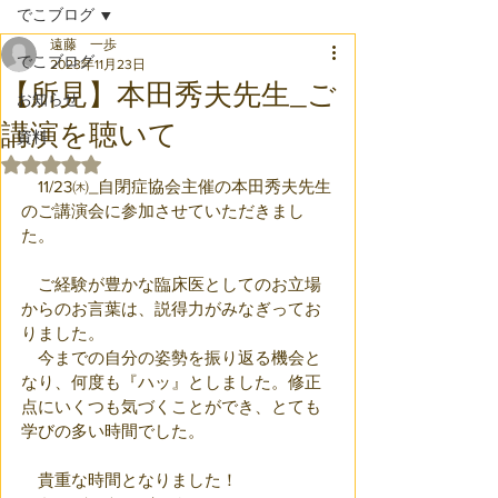
でこブログ
遠藤 一歩
でこブログ
2023年11月23日
【所見】本田秀夫先生_ご
お知らせ
講演を聴いて
資料
5つ星のうちNaNと評価されています。
　11/23㈭_自閉症協会主催の本田秀夫先生
のご講演会に参加させていただきまし
た。
　ご経験が豊かな臨床医としてのお立場
からのお言葉は、説得力がみなぎってお
りました。
　今までの自分の姿勢を振り返る機会と
なり、何度も『ハッ』としました。修正
点にいくつも気づくことができ、とても
学びの多い時間でした。
　貴重な時間となりました！