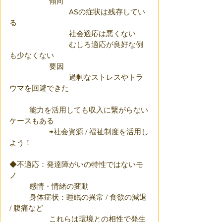
		傾向
			ASの症状は残存してい
る
			社会適応は悪くない
			むしろ適応が良好な例
も少なくない
		要因
			過剰なストレスやトラ
ウマを回避できた
	能力を活用しても収入に繋がらない
ケースもある
		→社会資源 / 福祉制度を活用し
よう！
◆不適応：発達障がいの特性ではないモ
ノ
	感情・情緒の変動
	身体症状：睡眠の異常 / 食欲の減退 
/ 腹痛など
		これらは環境との相性で発生