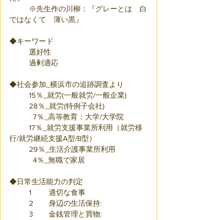
	※先生作の川柳：『グレーとは　白
ではなくて　薄い黒』
◆キーワード
	選好性
	過剰適応
◆社会参加_横浜市の追跡調査より
	15％_就労(一般就労/一般企業)
	28％_就労(特例子会社)
	  7％_高等教育：大学/大学院
	17％_就労支援事業所利用（就労移
行/就労継続支援A型/B型）
	29％_生活介護事業所利用
	  4％_無職で家居
◆日常生活能力の判定
	1	適切な食事
	2	身辺の生活保持:
	3	金銭管理と買物: