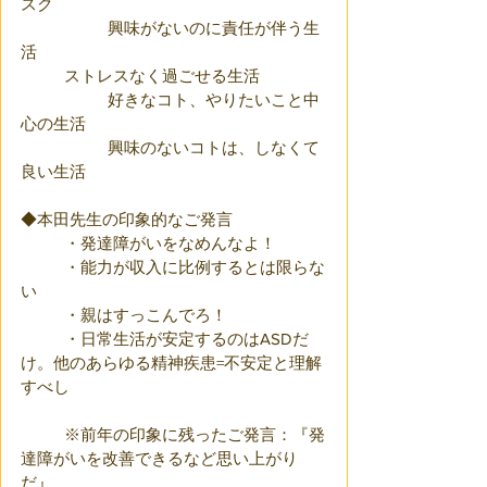
スク
		興味がないのに責任が伴う生
活
	ストレスなく過ごせる生活
		好きなコト、やりたいこと中
心の生活
		興味のないコトは、しなくて
良い生活
◆本田先生の印象的なご発言
	・発達障がいをなめんなよ！
	・能力が収入に比例するとは限らな
い
	・親はすっこんでろ！
	・日常生活が安定するのはASDだ
け。他のあらゆる精神疾患=不安定と理解
すべし
	※前年の印象に残ったご発言：『発
達障がいを改善できるなど思い上がり
だ』