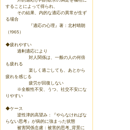
することによって得られ、
	その結果、内的な適応の異常が生ず
る場合
		『適応の心理』著：北村晴朗
（1965）
◆疲れやすい
	過剰適応により
		対人関係は、一般の人の何倍
も疲れる
		楽しく過ごしても、あとから
疲れを感じる
		疲労が回復しない
	※全般性不安、うつ、社交不安にな
りやすい
◆ケース
	逆性津的高望み：『やらなければな
らない思考』が病的に強まった状態
	被害関係念慮：被害的思考_背景に