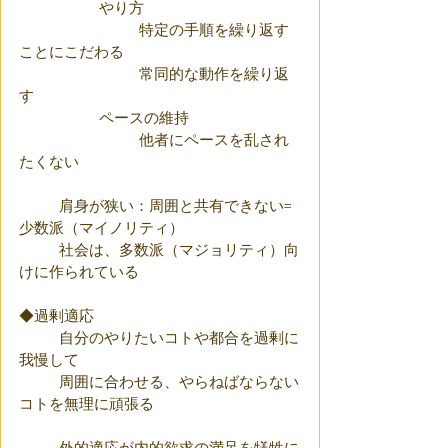
		やり方
			特定の手順を繰り返す
ことにこだわる
			常同的な動作を繰り返
す
		ペースの維持
			他者にペースを乱され
たくない
	肩身が狭い：周囲と共有できない=
少数派（マイノリティ）
	社会は、多数派（マジョリティ）向
けに作られている
◆過剰適応
	自分のやりたいコトや都合を過剰に
我慢して
	周囲に合わせる、やらねばならない
コトを無理に頑張る
	外的適応が内的欲求の満足を犠牲に