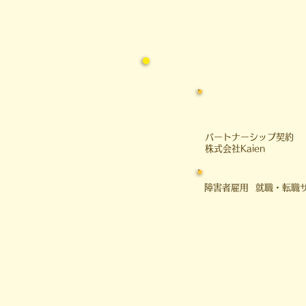
られる、 という意味です。 本日
は、 私の大学時代のアメフト経
験を交えながら、 社会を生き抜
く
​パートナーシップ契約
​株式会社Kaien
障害者雇用 就職・転職