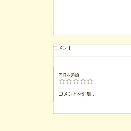
【代表ブログ】アメフトの戦
コメント
略思考に学ぶ！発達障害の生
きづらさを解消する「計画」
こんにちは！ 福島市就労支援凸
の力
（デコ）の代表、 遠藤一歩で
評価を追加
す。 このブログは、 私が日々の
支援や運営の中で感じた 「気づ
き」を基に言葉にしています。
コメントを追加…
「建物は2階建てられる」 という
言葉があります。 1度目は頭の中
や紙の上の 「設計図（計画）」
として、 2度目はその設計図をも
とに 「現実の建物」として建て