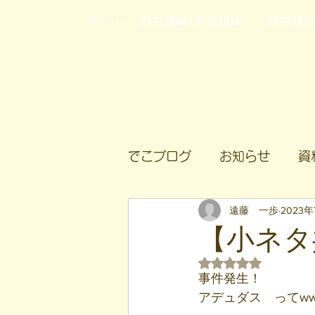
ホーム
自立訓練(生活訓練)
就労移
でこブログ
お知らせ
資
遠藤 一歩
2023年
【小ネタ
5つ星のうちNaN
事件発生！
アデュダス　ってw