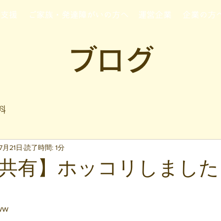
行支援
ご家族・発達障がいの方へ
運営企業
企業の方
ブログ
料
7月21日
読了時間: 1分
共有】ホッコリしました
と評価されています。
ww