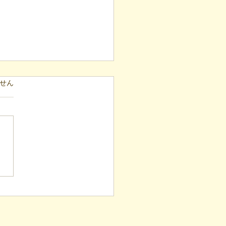
ています。
せん
表ブログ】冷蔵庫に貼ら
新聞記事。「超短時間雇
が繋いだご家族の希望と
への一歩