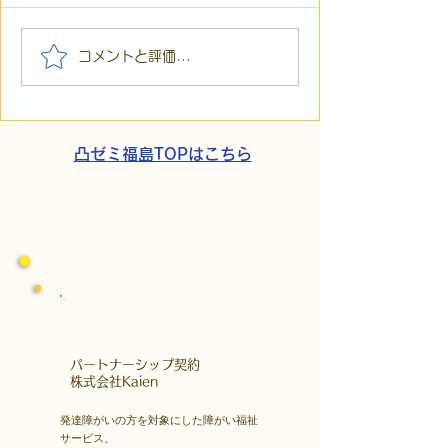
【代表ブログ】アメフト
【代表ブログ】
コメントと評価...
の戦略思考に学ぶ！発達
の小石」と自立
障害の生きづらさを解消
走。ASDの方の
する「計画」の力
と支援者の葛藤
凸ゼミ福島TOPはこちら
​パートナーシップ契約
​株式会社Kaien
発達障がいの方を対象にした障がい福祉
サービス、