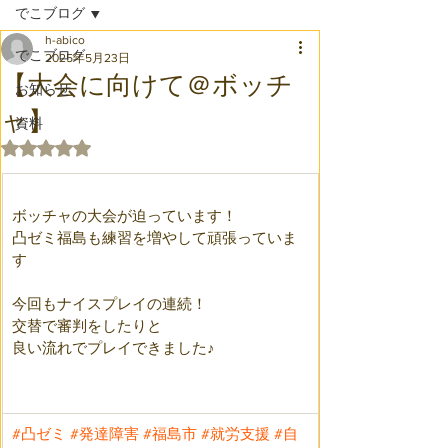
でこブログ
h-abico
でこブログ
2025年5月23日
【大会に向けて＠ボッチ
お知らせ
ャ】
資料
5つ星のうちNaNと評価されています。
ボッチャの大会が迫っています！
凸ゼミ福島も練習を増やして頑張っていま
す
今回もナイスプレイの連続！
交替で審判をしたりと
良い流れでプレイできました♪
#凸ゼミ
#発達障害
#福島市
#就労支援
#自