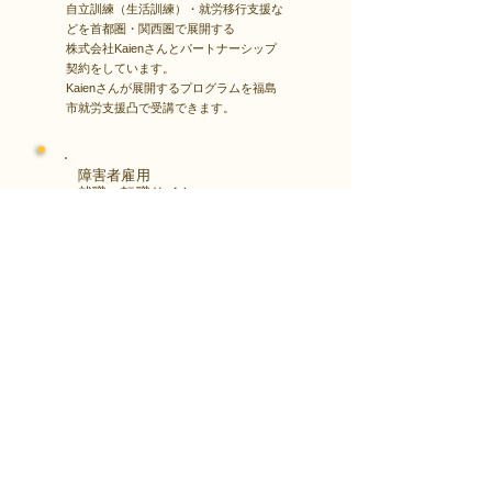
自立訓練（生活訓練）・就労移行支援な
どを首都圏・関西圏で展開する
株式会社Kaienさんとパートナーシップ
契約をしています。
Kaienさんが展開するプログラムを福島
市就労支援凸で受講できます。
障害者雇用
​就職・転職サイト
株式会社Kaienさんが展開する独自の求
人サイト
Minor leagueを利用し、応募もできま
す。
障がい特性への配慮を得ながら、あなた
の強みや専門性を活かせる仕事を見つけ
る求人サイトです。
はじめははこちら