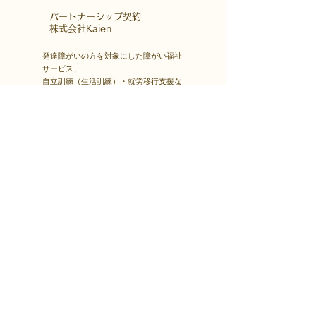
​パートナーシップ契約
​株式会社Kaien
発達障がいの方を対象にした障がい福祉
サービス、
自立訓練（生活訓練）・就労移行支援な
どを首都圏・関西圏で展開する
株式会社Kaienさんとパートナーシップ
契約をしています。
Kaienさんが展開するプログラムを福島
市就労支援凸で受講できます。
障害者雇用
​就職・転職サイト
株式会社Kaienさんが展開する独自の求
人サイト
Minor leagueを利用し、応募もできま
す。
障がい特性への配慮を得ながら、あなた