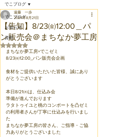
でこブログ
遠藤 一歩
でこブログ
2024年8月21日
【告知】8/23㈮12:00＿パ
お知らせ
ン販売会＠まちなか夢工房
資料
5つ星のうちNaNと評価されています。
まちなか夢工房×でこゼミ
8/23㈮12:00_パン販売会企画
食材をご提供いただいた皆様、誠にあり
がとうございます
本日8/21㈬は、仕込み会
準備が進んでおります
ラタトゥイユと桃のコンポートを凸ゼミ
の利用者さんが丁寧に仕込みを行いまし
た
まちなか夢工房の皆さん、ご指導・ご協
力ありがとうございました