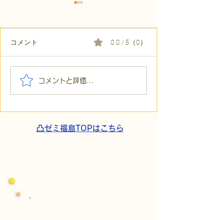
コメント
0.0 / 5（0）
【代表ブログ】「目の前
【代表ブログ】
コメントと評価...
の小石」と自立への伴
貼られた新聞記
走。ASDの方の意思決定
短時間雇用」が
と支援者の葛藤
家族の希望と社
歩
凸ゼミ福島TOPはこちら