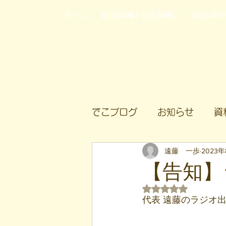
ホーム
自立訓練(生活訓練)
就労移
でこブログ
お知らせ
資
遠藤 一歩
2023
【告知】
5つ星のうちNaN
代表 遠藤のラジオ