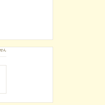
ています。
せん
表ブログ】「目の前の小
と自立への伴走。ASDの
意思決定と支援者の葛藤