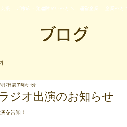
行支援
ご家族・発達障がいの方へ
運営企業
企業の方
ブログ
料
年8月7日
読了時間: 1分
ラジオ出演のお知らせ
と評価されています。
出演を告知！