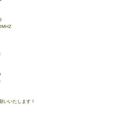
0
2MHZ
0
z
0
z
願いいたします！