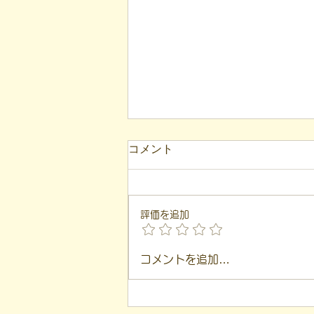
【代表ブログ】現在地を見誤
コメント
っていませんか？二宮尊徳に
学ぶ、ミスマッチを防ぐ「客
こんにちは！ 福島市就労支援凸
観的評価」
（デコ）の代表、 遠藤一歩で
評価を追加
す。 このブログは、 私が日々の
支援や運営の中で感じた 「気づ
き」を基に言葉にしています。
コメントを追加…
本日は、 江戸時代の思想家であ
る二宮尊徳（金次郎）先生の言葉
を入り口に、就労支援の現場で非