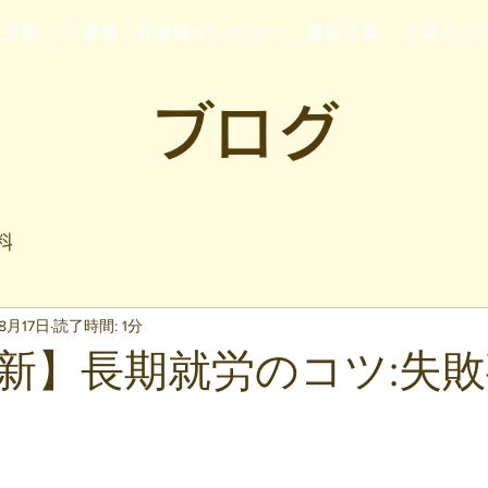
行支援
ご家族・発達障がいの方へ
運営企業
企業の方
ブログ
料
8月17日
読了時間: 1分
新】長期就労のコツ:失
と評価されています。