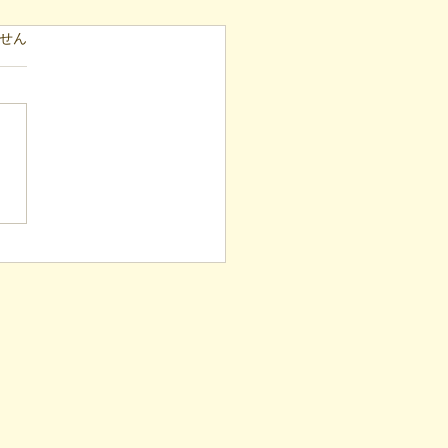
ています。
せん
表ブログ】毎月40箇所へ
し！4年続く「でこでこ
」が繋ぐ、地域とのあた
い輪