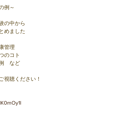
の例～
験の中から
とめました
康管理
つのコト
例　など
ご視聴ください！
DdK0mOy1I