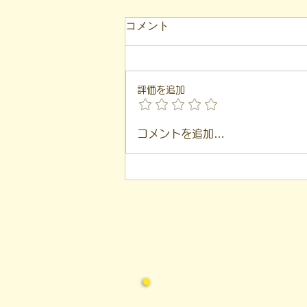
コメント
評価を追加
【代表ブログ】「目の前の小
コメントを追加…
石」と自立への伴走。ASDの
方の意思決定と支援者の葛藤