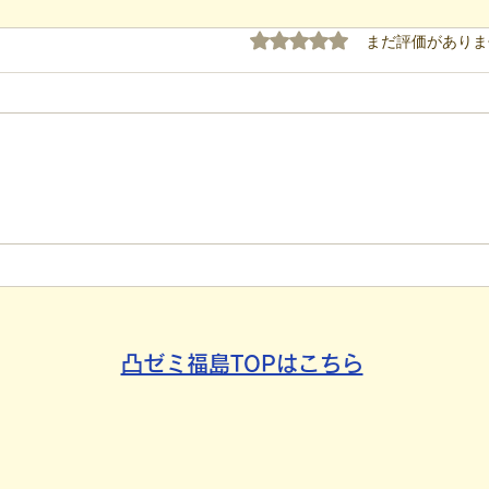
5つ星のうち0と評価され
まだ評価がありま
【代表ブログ】冷蔵庫に貼ら
【代
れた新聞記事。「超短時間雇
手渡
用」が繋いだご家族の希望と
新聞
社会への一歩
たか
凸ゼミ福島TOPはこちら