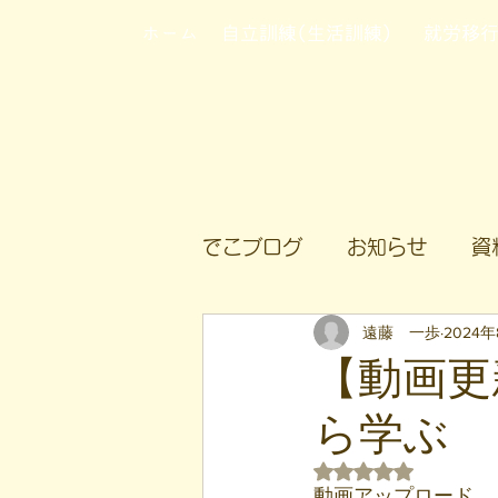
ホーム
自立訓練(生活訓練)
就労移
でこブログ
お知らせ
資
遠藤 一歩
2024年
【動画更
ら学ぶ
5つ星のうちNaN
動画アップロード