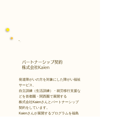
​パートナーシップ契約
​株式会社Kaien
発達障がいの方を対象にした障がい福祉
サービス、
自立訓練（生活訓練）・就労移行支援な
どを首都圏・関西圏で展開する
株式会社Kaienさんとパートナーシップ
契約をしています。
Kaienさんが展開するプログラムを福島
市就労支援凸で受講できます。
障害者雇用