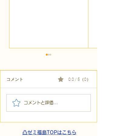
コメント
0.0 / 5（0）
【代表ブログ】「目の前
【代表ブログ】
コメントと評価...
の小石」と自立への伴
貼られた新聞記
走。ASDの方の意思決定
短時間雇用」が
と支援者の葛藤
家族の希望と社
歩
凸ゼミ福島TOPはこちら