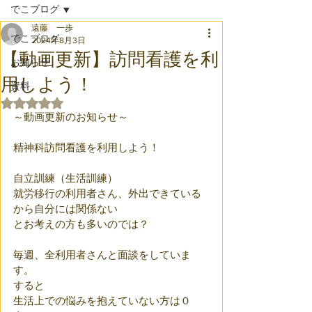
でこブログ
遠藤 一歩
でこブログ
2024年8月3日
【動画更新】訪問看護を利
お知らせ
用しよう！
資料
5つ星のうちNaNと評価されています。
～動画更新のお知らせ～
精神科訪問看護を利用しよう！
自立訓練（生活訓練）
就労移行の利用者さん、外出できている
から自分には関係ない
とお考えの方も多いのでは？
毎週、全利用者さんと面談をしていま
す。
すると
生活上での悩みを抱えていない方は０