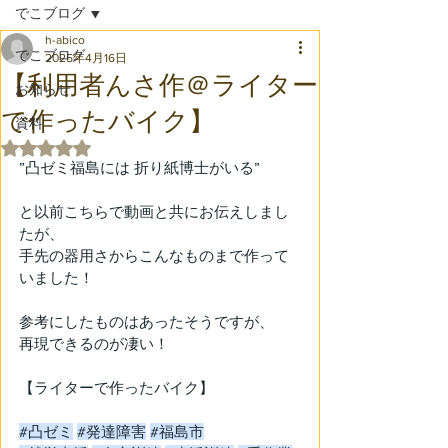
でこブログ
h-abico
でこブログ
2025年4月16日
【利用者んさ作＠ライター
お知らせ
で作ったバイク】
資料
5つ星のうちNaNと評価されています。
”凸ゼミ福島には 折り紙博士がいる”
と以前こちらで動画と共にお伝えしまし
たが、
手先の器用さからこんなものまで作って
いました！
参考にしたものはあったそうですが、
再現できるのが凄い！
【ライターで作ったバイク】
#凸ゼミ
#発達障害
#福島市