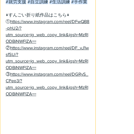
#就労支援
#自立訓練
#生活訓練
#手作業
↓すんごい折り紙作品はこちら↓
①
https://www.instagram.com/reel/DFwQB8
-phU2/?
utm_source=ig_web_copy_link&igsh=MzRl
ODBiNWFlZA==
②
https://www.instagram.com/reel/DF_vJ1w
sfSU/?
utm_source=ig_web_copy_link&igsh=MzRl
ODBiNWFlZA==
③
https://www.instagram.com/reel/DGRyS_
CPep3/?
utm_source=ig_web_copy_link&igsh=MzRl
ODBiNWFlZA==