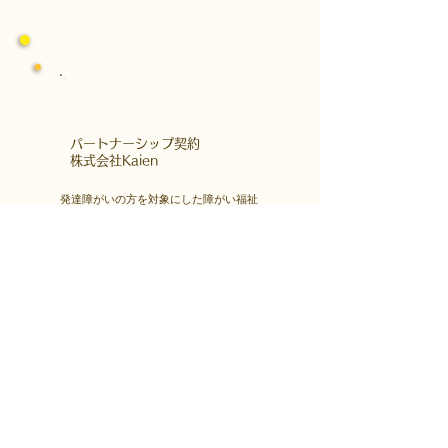
​パートナーシップ契約
​株式会社Kaien
発達障がいの方を対象にした障がい福祉
サービス、
自立訓練（生活訓練）・就労移行支援な
どを首都圏・関西圏で展開する
株式会社Kaienさんとパートナーシップ
契約をしています。
Kaienさんが展開するプログラムを福島
市就労支援凸で受講できます。
障害者雇用
​就職・転職サイト