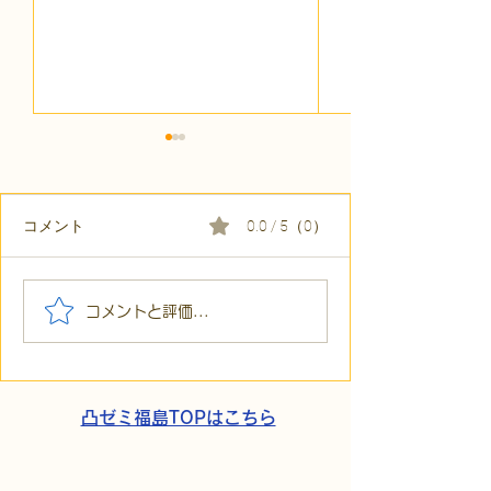
コメント
0.0 / 5（0）
【代表ブログ】「目の前
【代表ブログ】
コメントと評価...
の小石」と自立への伴
貼られた新聞記
走。ASDの方の意思決定
短時間雇用」が
と支援者の葛藤
家族の希望と社
歩
凸ゼミ福島TOPはこちら