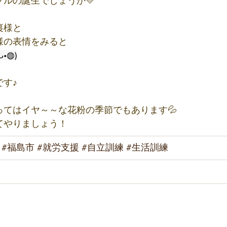
ルの誕生でしょうか💛
裏様と
様の表情をみると
ᴗ•◍)
す♪
ってはイヤ～～な花粉の季節でもあります💦
てやりましょう！
#福島市
#就労支援
#自立訓練
#生活訓練