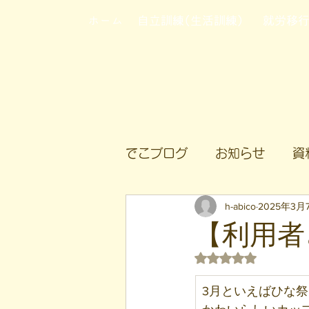
ホーム
自立訓練(生活訓練)
就労移
でこブログ
お知らせ
資
h-abico
2025年3月
【利用者
5つ星のうちNaN
3月といえばひな祭