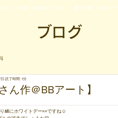
行支援
ご家族・発達障がいの方へ
運営企業
企業の方
ブログ
料
7日
読了時間: 1分
さん作＠BBアート】
と評価されています。
り🎎にホワイトデー🍬ですね☺