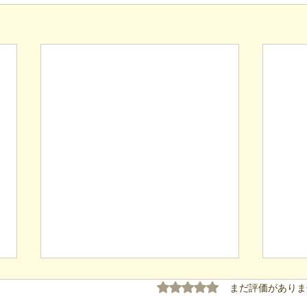
5つ星のうち0と評価され
まだ評価がありま