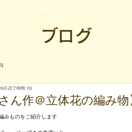
行支援
ご家族・発達障がいの方へ
運営企業
企業の方
ブログ
料
26日
読了時間: 1分
さん作＠立体花の編み物
と評価されています。
編みものをご紹介します 