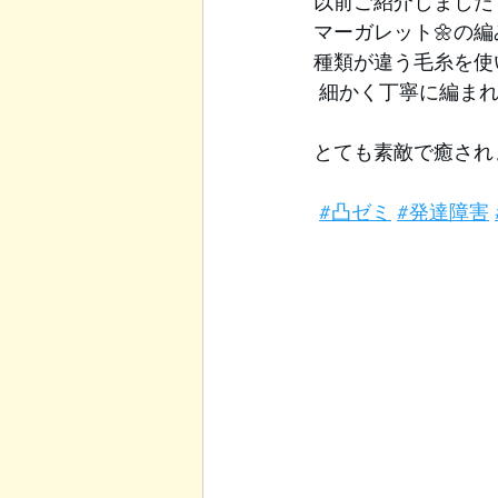
以前ご紹介しました 
マーガレット🌼の編
種類が違う毛糸を使
 細かく丁寧に編ま
とても素敵で癒され
#凸ゼミ
#発達障害