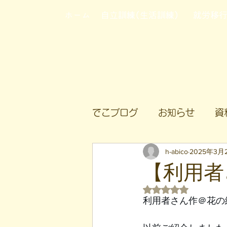
ホーム
自立訓練(生活訓練)
就労移
でこブログ
お知らせ
資
h-abico
2025年3月
【利用者
5つ星のうちNaN
利用者さん作＠花の