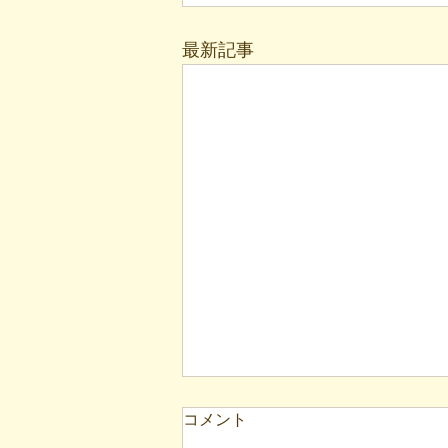
最新記事
【代表ブログ】アメフトの戦
コメント
略思考に学ぶ！発達障害の生