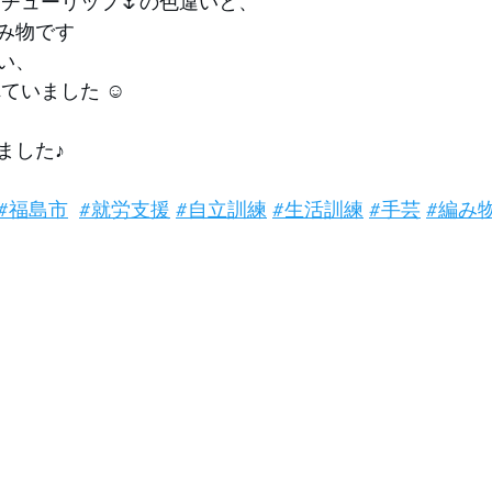
チューリップ🌷の色違いと、 
み物です 
い、
れていました ☺
ました♪
#福島市
#就労支援
#自立訓練
#生活訓練
#手芸
#編み