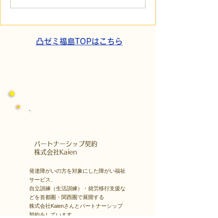
の小石」と自立への伴
貼られた新聞記
走。ASDの方の意思決定
短時間雇用」が
と支援者の葛藤
家族の希望と社
歩
凸ゼミ福島TOPはこちら
​パートナーシップ契約
​株式会社Kaien
発達障がいの方を対象にした障がい福祉
サービス、
自立訓練（生活訓練）・就労移行支援な
どを首都圏・関西圏で展開する
株式会社Kaienさんとパートナーシップ
契約をしています。