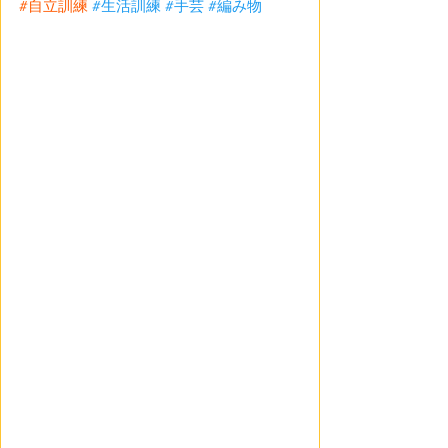
#自立訓練
#生活訓練
#手芸
#編み物