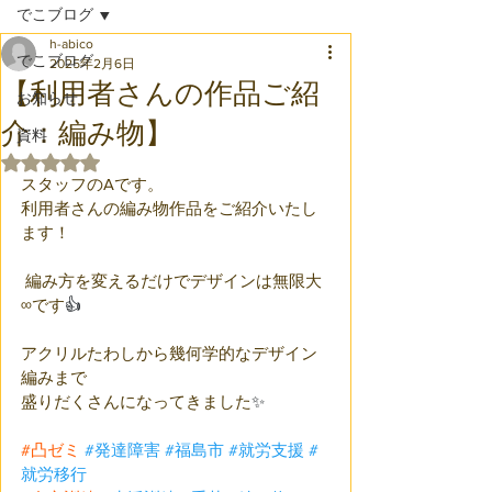
でこブログ
h-abico
でこブログ
2025年2月6日
【利用者さんの作品ご紹
お知らせ
介：編み物】
資料
5つ星のうちNaNと評価されています。
スタッフのAです。 
利用者さんの編み物作品をご紹介いたし
ます！
 編み方を変えるだけでデザインは無限大
∞です
👍
アクリルたわしから幾何学的なデザイン
編みまで
盛りだくさんになってきました
✨
#凸ゼミ
#発達障害
#福島市
#就労支援
#
就労移行