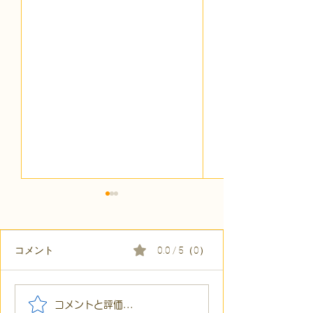
コメント
0.0 / 5（0）
【代表ブログ】「目の前
【代表ブログ】
コメントと評価...