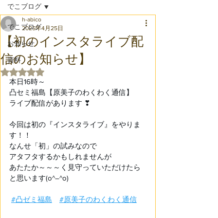
でこブログ
h-abico
でこブログ
2025年4月25日
【初のインスタライブ配
お知らせ
信のお知らせ】
資料
5つ星のうちNaNと評価されています。
本日16時～ 
凸セミ福島【原美子のわくわく通信】 
ライブ配信があります ❣
今回は初の『インスタライブ』をやりま
す！！ 
なんせ「初」の試みなので 
アタフタするかもしれませんが 
あたたか～～～く見守っていただけたら
と思います(o^―^o)
#凸ゼミ福島
#原美子のわくわく通信