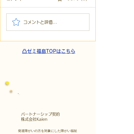
【代表ブログ】「目の前
【代表ブログ】
コメントと評価...
の小石」と自立への伴
貼られた新聞記
走。ASDの方の意思決定
短時間雇用」が
と支援者の葛藤
家族の希望と社
歩
凸ゼミ福島TOPはこちら
​パートナーシップ契約
​株式会社Kaien
発達障がいの方を対象にした障がい福祉