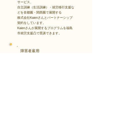
サービス、
自立訓練（生活訓練）・就労移行支援な
どを首都圏・関西圏で展開する
株式会社Kaienさんとパートナーシップ
契約をしています。
Kaienさんが展開するプログラムを福島
市就労支援凸で受講できます。
障害者雇用
​就職・転職サイト
株式会社Kaienさんが展開する独自の求
人サイト
Minor leagueを利用し、応募もできま
す。
障がい特性への配慮を得ながら、あなた
の強みや専門性を活かせる仕事を見つけ
る求人サイトです。