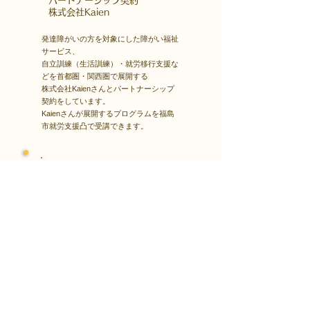
​パートナーシップ契約
​株式会社Kaien
発達障がいの方を対象にした障がい福祉
サービス、
自立訓練（生活訓練）・就労移行支援な
どを首都圏・関西圏で展開する
株式会社Kaienさんとパートナーシップ
契約をしています。
Kaienさんが展開するプログラムを福島
市就労支援凸で受講できます。
障害者雇用
​就職・転職サイト
株式会社Kaienさんが展開する独自の求
人サイト
Minor leagueを利用し、応募もできま
す。
障がい特性への配慮を得ながら、あなた
の強みや専門性を活かせる仕事を見つけ