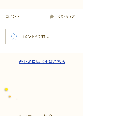
コメント
0.0 / 5（0）
【代表ブログ】「目の前
【代表ブログ】
コメントと評価...
の小石」と自立への伴
貼られた新聞記
走。ASDの方の意思決定
短時間雇用」が
と支援者の葛藤
家族の希望と社
歩
凸ゼミ福島TOPはこちら