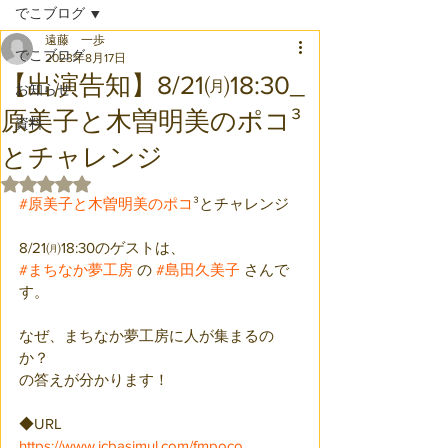
でこブログ
遠藤 一歩
でこブログ
2023年8月17日
【出演告知】8/21㈪18:30_
お知らせ
原美子と木曽明美のポコ³
資料
とチャレンジ
5つ星のうちNaNと評価されています。
#原美子と木曽明美のポコ
³とチャレンジ
8/21㈪18:30のゲストは、
#まちなか夢工房
 の 
#島田久美子
 さんで
す。
なぜ、まちなか夢工房に人が集まるの
か？
の答えが分かります！
◆URL
https://www.jcbasimul.com/fmpoco