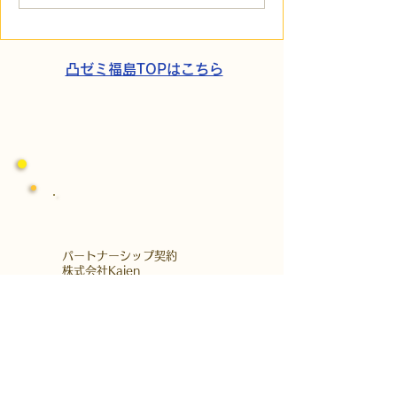
の小石」と自立への伴
貼られた新聞記
走。ASDの方の意思決定
短時間雇用」が
と支援者の葛藤
家族の希望と社
歩
凸ゼミ福島TOPはこちら
​パートナーシップ契約
​株式会社Kaien
発達障がいの方を対象にした障がい福祉
サービス、
自立訓練（生活訓練）・就労移行支援な
どを首都圏・関西圏で展開する
株式会社Kaienさんとパートナーシップ
契約をしています。