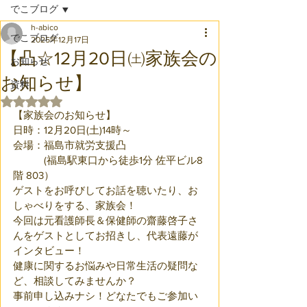
でこブログ
h-abico
でこブログ
2025年12月17日
【凸☆12月20日㈯家族会の
お知らせ
お知らせ】
資料
5つ星のうちNaNと評価されています。
【家族会のお知らせ】
日時：12月20日(土)14時～
会場：福島市就労支援凸
　　　(福島駅東口から徒歩1分 佐平ビル8
階 803）
ゲストをお呼びしてお話を聴いたり、お
しゃべりをする、家族会！
今回は元看護師長＆保健師の齋藤啓子さ
んをゲストとしてお招きし、代表遠藤が
インタビュー！
健康に関するお悩みや日常生活の疑問な
ど、相談してみませんか？
事前申し込みナシ！どなたでもご参加い