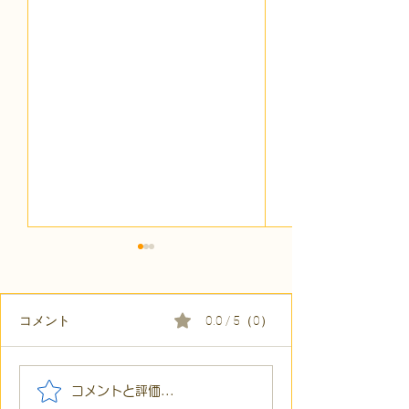
コメント
0.0 / 5（0）
【代表ブログ】「目の前
【代表ブログ】
コメントと評価...