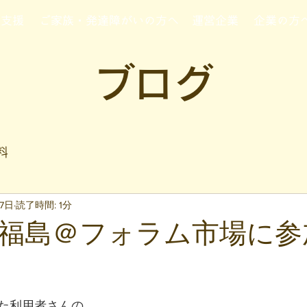
行支援
ご家族・発達障がいの方へ
運営企業
企業の方
ブログ
料
17日
読了時間: 1分
福島＠フォラム市場に参
と評価されています。
た利用者さんの 