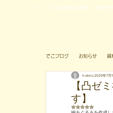
ホーム
自立訓練(生活訓練)
就労移
でこブログ
お知らせ
資
h-abico
2025年7月
【凸ゼミ
す】
5つ星のうちNaN
編みぐるみを作成し