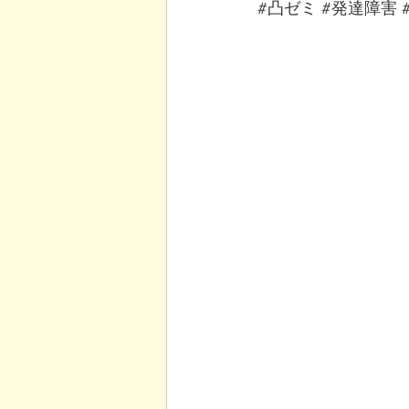
#凸ゼミ
#発達障害