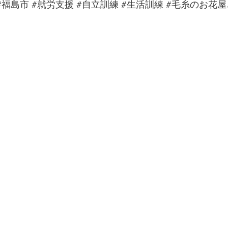
#福島市
#就労支援
#自立訓練
#生活訓練
#毛糸のお花屋