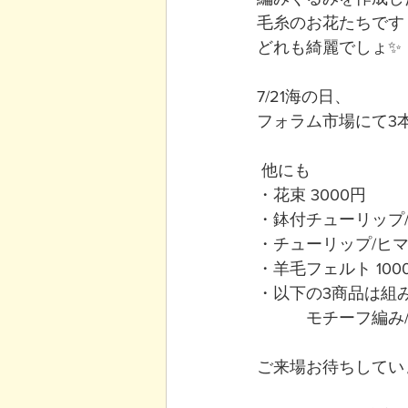
毛糸のお花たちです
どれも綺麗でしょ✨
7/21海の日、
フォラム市場にて3本
 他にも 
・花束 3000円 
・鉢付チューリップ/ヒ
・チューリップ/ヒマワ
・羊毛フェルト 1000
・以下の3商品は組み
　　　モチーフ編み/
ご来場お待ちしていま