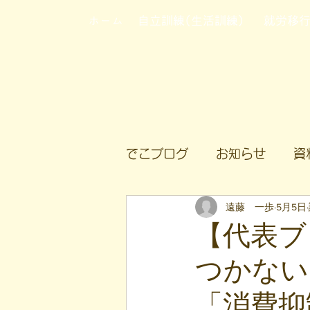
ホーム
自立訓練(生活訓練)
就労移
でこブログ
お知らせ
資
遠藤 一歩
5月5日
【代表ブ
つかない
「消費抑