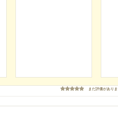
5つ星のうち0と評価され
まだ評価がありま