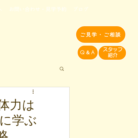
へ
お問い合わせ・見学予約
ブログ
ご見学・ご相談
​スタッフ
Q＆A
紹介​
体力は
に学ぶ
略