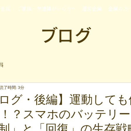
行支援
ご家族・発達障がいの方へ
運営企業
企業の方
ブログ
料
読了時間: 3分
ログ・後編】運動しても
！？スマホのバッテリー
制」と「回復」の生存戦