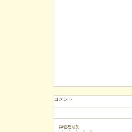
【代表ブログ】「目の前の小
コメント
石」と自立への伴走。ASDの
方の意思決定と支援者の葛藤
こんにちは！ 福島市就労支援凸
（デコ）の代表、 遠藤一歩で
評価を追加
す。 このブログは、 私が日々の