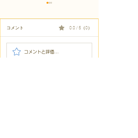
コメント
0.0 / 5（0）
【代表ブログ】冷蔵庫に
【代表ブログ】
コメントと評価...
貼られた新聞記事。「超
所へ手渡し！4
短時間雇用」が繋いだご
こでこ新聞」が
家族の希望と社会への一
域とのあたたか
歩
凸ゼミ福島TOPはこちら