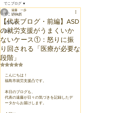
でこブログ
遠藤 一歩
でこブログ
5月15日
【代表ブログ・前編】ASD
お知らせ
の就労支援がうまくいか
資料
ないケース①：怒りに振
り回される「医療が必要な
段階」
5つ星のうちNaNと評価されています。
こんにちは！
福島市就労支援凸です。
本日のブログも、
代表の遠藤が日々の気づきを記録したデ
ータからお届けします。 