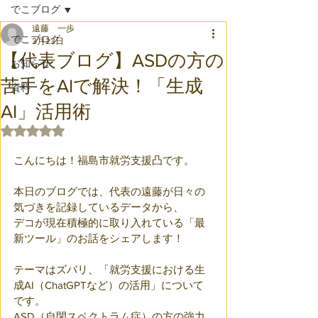
でこブログ
遠藤 一歩
でこブログ
3月23日
【代表ブログ】ASDの方の
お知らせ
苦手をAIで解決！「生成
資料
AI」活用術
5つ星のうちNaNと評価されています。
こんにちは！福島市就労支援凸です。
本日のブログでは、代表の遠藤が日々の
気づきを記録しているデータから、
デコが現在積極的に取り入れている「最
新ツール」のお話をシェアします！ 
テーマはズバリ、「就労支援における生
成AI（ChatGPTなど）の活用」について
です。
ASD（自閉スペクトラム症）の方の強力