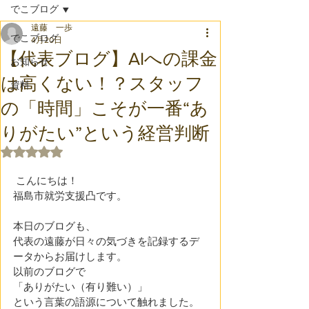
でこブログ
遠藤 一歩
でこブログ
4月20日
【代表ブログ】AIへの課金
お知らせ
は高くない！？スタッフ
資料
の「時間」こそが一番“あ
りがたい”という経営判断
5つ星のうちNaNと評価されています。
 こんにちは！
福島市就労支援凸です。 
本日のブログも、
代表の遠藤が日々の気づきを記録するデ
ータからお届けします。
以前のブログで
「ありがたい（有り難い）」
という言葉の語源について触れました。