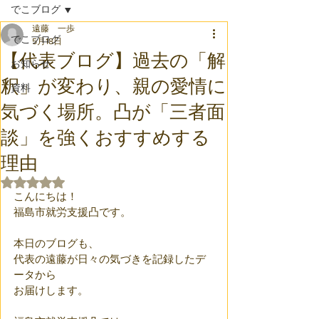
でこブログ
遠藤 一歩
でこブログ
5月18日
【代表ブログ】過去の「解
お知らせ
釈」が変わり、親の愛情に
資料
気づく場所。凸が「三者面
談」を強くおすすめする
理由
5つ星のうちNaNと評価されています。
こんにちは！
福島市就労支援凸です。
本日のブログも、
代表の遠藤が日々の気づきを記録したデ
ータから
お届けします。 