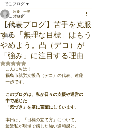
でこブログ
遠藤 一歩
でこブログ
7月8日
【代表ブログ】苦手を克服
お知らせ
する「無理な目標」はもう
資料
やめよう。凸（デコ）が
「強み」に注目する理由
5つ星のうちNaNと評価されています。
こんにちは！
福島市就労支援凸（デコ）の代表、遠藤
一歩です。
このブログは、私が日々の支援や運営の
中で感じた
「気づき」を基に言葉にしています。
本日は、「目標の立て方」について、
最近私が現場で感じた強い違和感と、