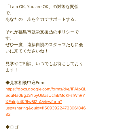
「I am OK, You are OK」の対等な関係
で、
あなたの一歩を全力でサポートする。
それが福島市就労支援凸のポリシーで
す。 
ぜひ一度、遠藤自慢のスタッフたちに会
いに来てくださいね！
見学やご相談、いつでもお待ちしており
ます！
◆見学相談申込Form
https://docs.google.com/forms/d/e/1FAIpQL
SduNa0EgJSY5yUBosUcfnBMoKFsfWnRY
XFnfqlx4KRIw6lZrA/viewform?
usp=sharing&ouid=1150939224723061846
82
◆ロゴ