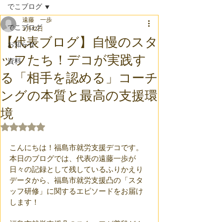
でこブログ
遠藤 一歩
でこブログ
3月12日
【代表ブログ】自慢のスタ
お知らせ
ッフたち！デコが実践す
資料
る「相手を認める」コーチ
ングの本質と最高の支援環
境
5つ星のうちNaNと評価されています。
こんにちは！福島市就労支援デコです。
本日のブログでは、代表の遠藤一歩が
日々の記録として残しているふりかえり
データから、福島市就労支援凸の「スタ
ッフ研修」に関するエピソードをお届け
します！ 