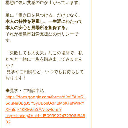
構想に強い共感の声が上がっています。
単に「働き口を見つける」だけでなく、
本人の特性を尊重し、一生涯にわたって
本人の安心と居場所を担保する。
それが福島市就労支援凸のポリシーで
す。
「失敗しても大丈夫」なこの場所で、私
たちと一緒に一歩を踏み出してみません
か？
 見学やご相談など、いつでもお待ちして
おります！
◆見学・ご相談申込
https://docs.google.com/forms/d/e/1FAIpQL
SduNa0EgJSY5yUBosUcfnBMoKFsfWnRY
XFnfqlx4KRIw6lZrA/viewform?
usp=sharing&ouid=1150939224723061846
82