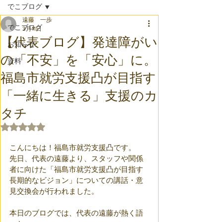
でこブログ
遠藤 一歩
でこブログ
3月11日
【代表ブログ】発達障がい
お知らせ
の「不安」を「安心」に。
資料
福島市就労支援凸が目指す
「一緒に生きる」支援のカ
タチ
5つ星のうちNaNと評価されています。
こんにちは！福島市就労支援凸です。 
先日、代表の遠藤より、スタッフや関係
者に向けた「福島市就労支援凸が目指す
長期的なビジョン」についての講話・意
見交換会が行われました。
本日のブログでは、代表の遠藤が熱く語