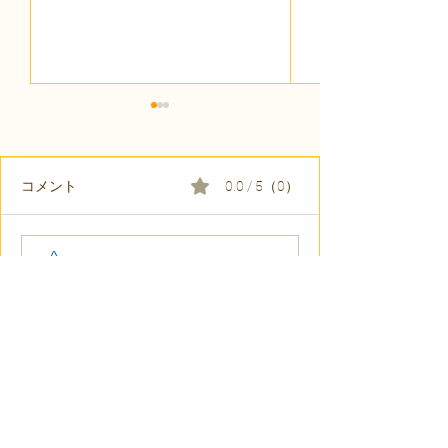
コメント
0.0 / 5（0）
【代表ブログ】「目の前
【代表ブログ】
コメントと評価...
の小石」と自立への伴
貼られた新聞記
走。ASDの方の意思決定
短時間雇用」が
と支援者の葛藤
家族の希望と社
歩
凸ゼミ福島TOPはこちら