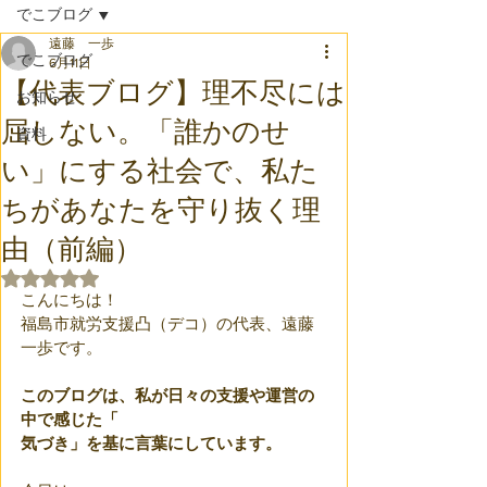
でこブログ
遠藤 一歩
でこブログ
6月11日
【代表ブログ】理不尽には
お知らせ
屈しない。「誰かのせ
資料
い」にする社会で、私た
ちがあなたを守り抜く理
由（前編）
5つ星のうちNaNと評価されています。
こんにちは！
福島市就労支援凸（デコ）の代表、遠藤
一歩です。
このブログは、私が日々の支援や運営の
中で感じた「
気づき」を基に言葉にしています。