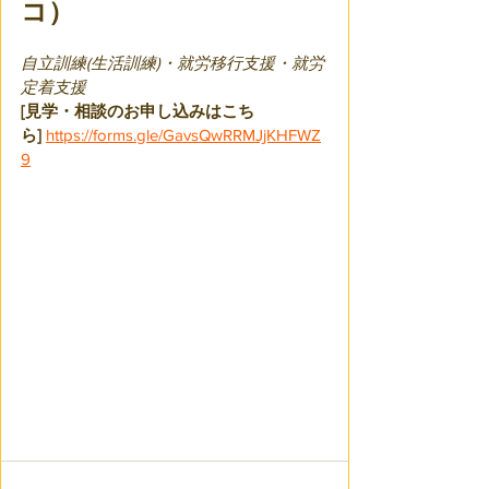
コ）
自立訓練(生活訓練)・就労移行支援・就労
定着支援
[見学・相談のお申し込みはこち
ら]
https://forms.gle/GavsQwRRMJjKHFWZ
9