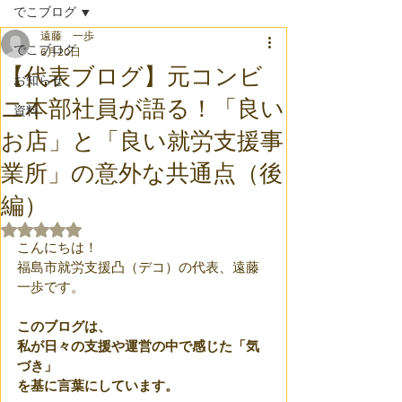
でこブログ
遠藤 一歩
でこブログ
6月20日
【代表ブログ】元コンビ
お知らせ
ニ本部社員が語る！「良い
資料
お店」と「良い就労支援事
業所」の意外な共通点（後
編）
5つ星のうちNaNと評価されています。
こんにちは！
福島市就労支援凸（デコ）の代表、遠藤
一歩です。
このブログは、
私が日々の支援や運営の中で感じた「気
づき」
を基に言葉にしています。