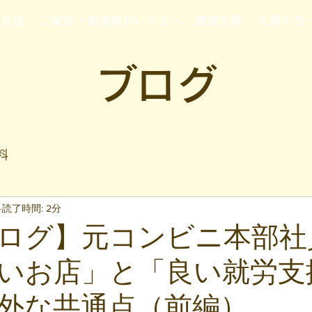
行支援
ご家族・発達障がいの方へ
運営企業
企業の方
ブログ
料
読了時間: 2分
ログ】元コンビニ本部社
いお店」と「良い就労支
外な共通点（前編）