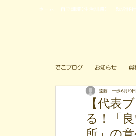
ホーム
自立訓練(生活訓練)
就労移
でこブログ
お知らせ
資
遠藤 一歩
6月19日
【代表ブ
る！「良
所」の意