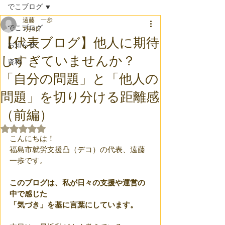
でこブログ
遠藤 一歩
でこブログ
7月9日
【代表ブログ】他人に期待
お知らせ
しすぎていませんか？
資料
「自分の問題」と「他人の
問題」を切り分ける距離感
（前編）
5つ星のうちNaNと評価されています。
こんにちは！
福島市就労支援凸（デコ）の代表、遠藤
一歩です。
このブログは、私が日々の支援や運営の
中で感じた
「気づき」を基に言葉にしています。