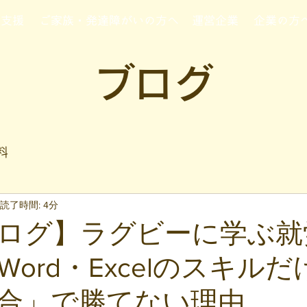
行支援
ご家族・発達障がいの方へ
運営企業
企業の方
ブログ
料
読了時間: 4分
ログ】ラグビーに学ぶ就
ord・Excelのスキル
合」で勝てない理由