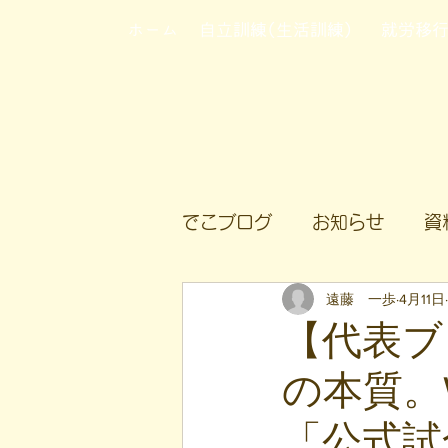
ホーム
自立訓練(生活訓練)
就労移
でこブログ
お知らせ
資
遠藤 一歩
4月11日
【代表ブ
の本質。W
「公式試