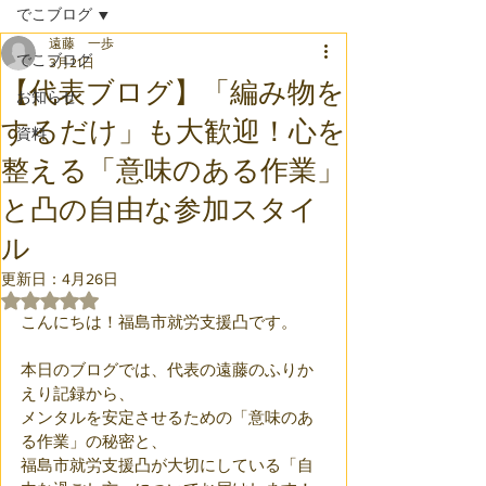
でこブログ
遠藤 一歩
でこブログ
3月21日
【代表ブログ】「編み物を
お知らせ
するだけ」も大歓迎！心を
資料
整える「意味のある作業」
と凸の自由な参加スタイ
ル
更新日：
4月26日
5つ星のうちNaNと評価されています。
こんにちは！福島市就労支援凸です。
本日のブログでは、代表の遠藤のふりか
えり記録から、
メンタルを安定させるための「意味のあ
る作業」の秘密と、
福島市就労支援凸が大切にしている「自