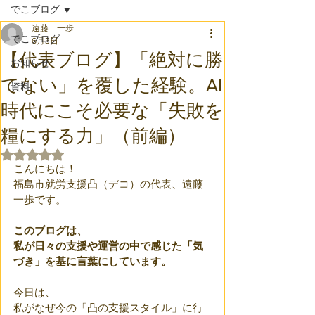
でこブログ
遠藤 一歩
でこブログ
6月3日
【代表ブログ】「絶対に勝
お知らせ
てない」を覆した経験。AI
資料
時代にこそ必要な「失敗を
糧にする力」（前編）
5つ星のうちNaNと評価されています。
こんにちは！
福島市就労支援凸（デコ）の代表、遠藤
一歩です。
このブログは、
私が日々の支援や運営の中で感じた「気
づき」を基に言葉にしています。
今日は、
私がなぜ今の「凸の支援スタイル」に行