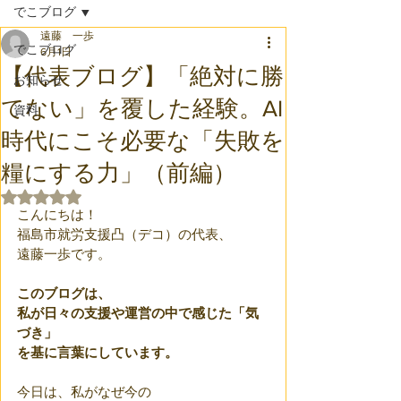
でこブログ
遠藤 一歩
でこブログ
6月1日
【代表ブログ】「絶対に勝
お知らせ
てない」を覆した経験。AI
資料
時代にこそ必要な「失敗を
糧にする力」（前編）
5つ星のうちNaNと評価されています。
こんにちは！
福島市就労支援凸（デコ）の代表、
遠藤一歩です。
このブログは、
私が日々の支援や運営の中で感じた「気
づき」
を基に言葉にしています。
今日は、私がなぜ今の