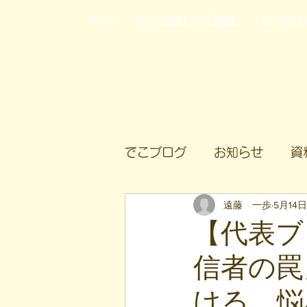
ホーム
自立訓練(生活訓練)
就労移
でこブログ
お知らせ
資
遠藤 一歩
5月14日
【代表ブ
信者の罠
ける、悩