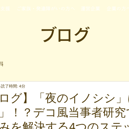
行支援
ご家族・発達障がいの方へ
運営企業
企業の方
ブログ
料
読了時間: 4分
ログ】「夜のイノシシ」
」！？デコ風当事者研究
みを解決する4つのステ