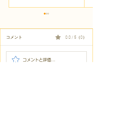
コメント
0.0 / 5（0）
【代表ブログ】「目の前
【代表ブログ】
コメントと評価...
の小石」と自立への伴
貼られた新聞記
走。ASDの方の意思決定
短時間雇用」が
と支援者の葛藤
家族の希望と社
歩
凸ゼミ福島TOPはこちら