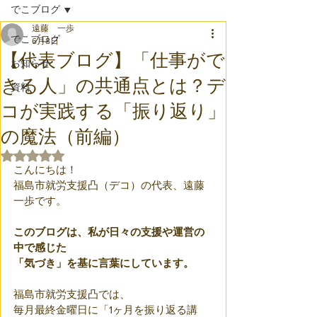
でこブログ
遠藤 一歩
でこブログ
6月8日
【代表ブログ】「仕事がで
お知らせ
きる人」の共通点とは？デ
資料
コが実践する「振り返り」
の魔法（前編）
5つ星のうちNaNと評価されています。
こんにちは！
福島市就労支援凸（デコ）の代表、遠藤
一歩です。
このブログは、私が日々の支援や運営の
中で感じた
「気づき」を基に言葉にしています。
福島市就労支援凸では、
毎月最終金曜日に「1ヶ月を振り返る講