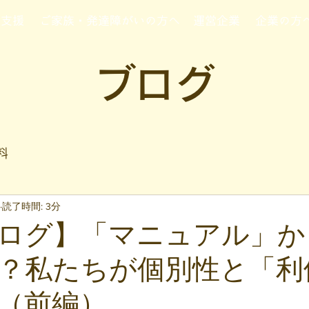
行支援
ご家族・発達障がいの方へ
運営企業
企業の方
ブログ
料
読了時間: 3分
ログ】「マニュアル」か
？私たちが個別性と「利
（前編）