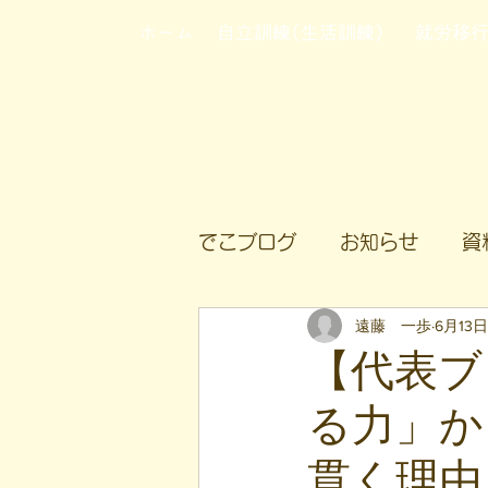
ホーム
自立訓練(生活訓練)
就労移
でこブログ
お知らせ
資
遠藤 一歩
6月13日
【代表ブ
る力」か
貫く理由