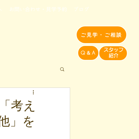
へ
お問い合わせ・見学予約
ブログ
ご見学・ご相談
​スタッフ
Q＆A
紹介​
「考え
他」を