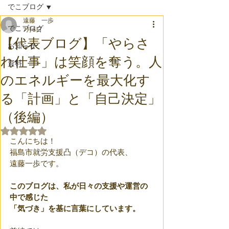
でこブログ
遠藤 一歩
でこブログ
7月6日
【代表ブログ】「やらさ
お知らせ
れ仕事」は笑顔を奪う。人
資料
のエネルギーを最大化す
る「計画」と「自己決定」
（後編）
5つ星のうちNaNと評価されています。
こんにちは！
福島市就労支援凸（デコ）の代表、
遠藤一歩です。
このブログは、私が日々の支援や運営の
中で感じた
「気づき」を基に言葉にしています。